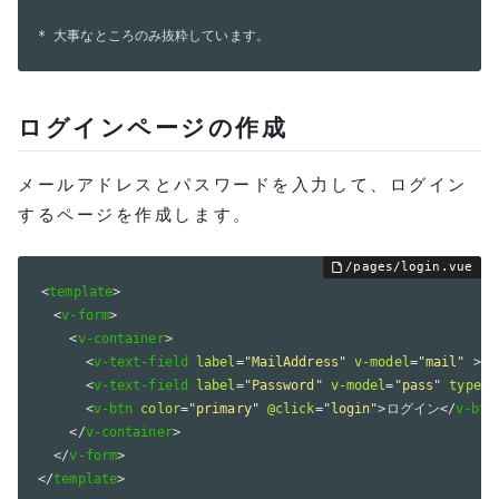
* 大事なところのみ抜粋しています。
ログインページの作成
メールアドレスとパスワードを入力して、ログイン
するページを作成します。
<
template
>
<
v-form
>
<
v-container
>
<
v-text-field
label
=
"
MailAddress
"
v-model
=
"
mail
"
>
</
<
v-text-field
label
=
"
Password
"
v-model
=
"
pass
"
type
=
"
<
v-btn
color
=
"
primary
"
@click
=
"
login
"
>
ログイン
</
v-btn
</
v-container
>
</
v-form
>
</
template
>