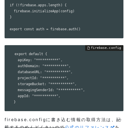
if (!firebase.apps.length) {

  firebase.initializeApp(config)

}

export const auth = firebase.auth()
  export default {

    apiKey: "***********",

    authDomain: "***********",

    databaseURL: "***********",

    projectId: "***********",

    storageBucket: "***********",

    messagingSenderId: "***********",

    appId: "***********",

  }
firebase.configに書き込む情報の取得方法は、
記
載するのめんどくさいので
公式のリファレンス
を