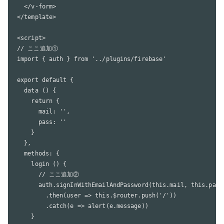
  </v-form>

</template>

<script>

// ここ追加①

import { auth } from '../plugins/firebase'

export default {

  data () {

    return {

      mail: '',

      pass: ''

    }

  },

  methods: {

    login () {

      // ここ追加②

      auth.signInWithEmailAndPassword(this.mail, this.pass)
        .then(user => this.$router.push('/'))

        .catch(e => alert(e.message))

    }
