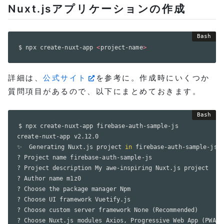
Nuxt.jsアプリケーションの作成
$ npx create-nuxt-app 
<
project-name
>
詳細は、
公式サイト
を参考に。作成時にいくつか
質問項目があるので、以下にまとめておきます。
$ npx create-nuxt-app firebase-auth-sample-js

create-nuxt-app v2.12.0

✨  Generating Nuxt.js project 
in
 firebase-auth-sample-js

? Project name firebase-auth-sample-js

? Project description My awe-inspiring Nuxt.js project

? Author name m1z0

? Choose the package manager Npm

? Choose UI framework Vuetify.js

? Choose custom server framework None 
(
Recommended
)
? Choose Nuxt.js modules Axios, Progressive Web App 
(
PWA
)
 