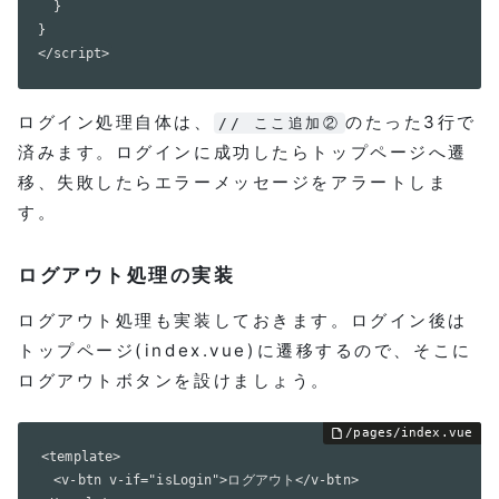
  }

}

</script>
ログイン処理自体は、
のたった3行で
// ここ追加②
済みます。ログインに成功したらトップページへ遷
移、失敗したらエラーメッセージをアラートしま
す。
ログアウト処理の実装
ログアウト処理も実装しておきます。ログイン後は
トップページ(index.vue)に遷移するので、そこに
ログアウトボタンを設けましょう。
<template>

  <v-btn v-if="isLogin">ログアウト</v-btn>
