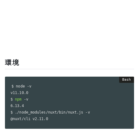
環境
$ node -v

v11.10.0

$ 
npm
 -v

6.13.4

$ ./node_modules/nuxt/bin/nuxt.js -v

@nuxt/cli v2.11.0