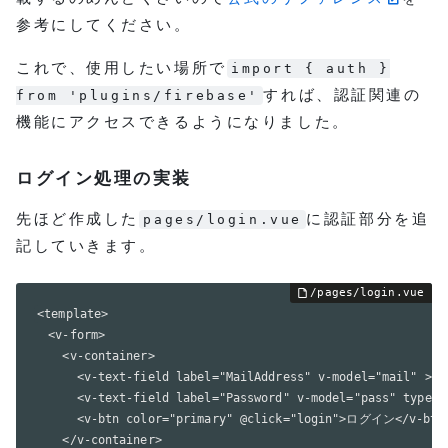
参考にしてください。
これで、使用したい場所で
import { auth }
すれば、認証関連の
from 'plugins/firebase'
機能にアクセスできるようになりました。
ログイン処理の実装
先ほど作成した
に認証部分を追
pages/login.vue
記していきます。
<template>

  <v-form>

    <v-container>

      <v-text-field label="MailAddress" v-model="mail" ></v
      <v-text-field label="Password" v-model="pass" type="p
      <v-btn color="primary" @click="login">ログイン</v-btn>
    </v-container>
