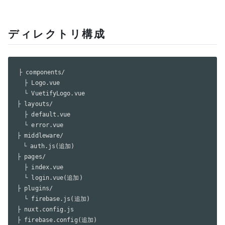
ディレクトリ構成
├ components/

  ├ Logo.vue

  └ VuetifyLogo.vue

├ layouts/

  ├ default.vue

  └ error.vue

├ middleware/

　└ auth.js(追加)

├ pages/

  ├ index.vue

  └ login.vue(追加)

├ plugins/

  └ firebase.js(追加)

├ nuxt.config.js

├ firebase.config(追加)
