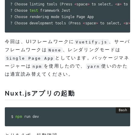
? Choose linting tools 
(
Press 
<
space
>
 to select, 
<
a
>
 to to
? Choose 
test
 framework Jest

? Choose rendering mode Single Page App

? Choose development tools 
(
Press 
<
space
>
 to select, 
<
a
>
 t
今回は、UIフレームワークに
、サーバ
Vuetify.js
フレームワークは
、レンダリングモードは
None
としています。パッケージマネ
Single Page App
ージャーは
を使用したので、
使いのかた
npm
yarn
は適宜読み替えてください。
Nuxt.jsアプリの起動
$ 
npm
 run dev