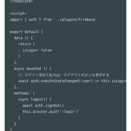
</template>

<script>

import { auth } from '../plugins/firebase'

export default {

  data () {

    return {

      isLogin: false

    }

  },

  async mounted () {

    // ログイン済みであれば、ログアウトボタンを表示する

    await auth.onAuthStateChanged((user) => this.isLogin = 
  },

  methods: {

    async logout() {

      await auth.signOut()

      this.$router.push('/login')

    }

  }

}
