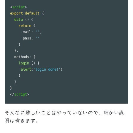
<
script
>
export
default
{
data
(
)
{
return
{
      mail
:
''
,
      pass
:
''
}
}
,
  methods
:
{
login
(
)
{
alert
(
'login done!'
)
}
}
}
</
script
>
そんなに難しいことはやっていないので、細かい説
明は省きます。