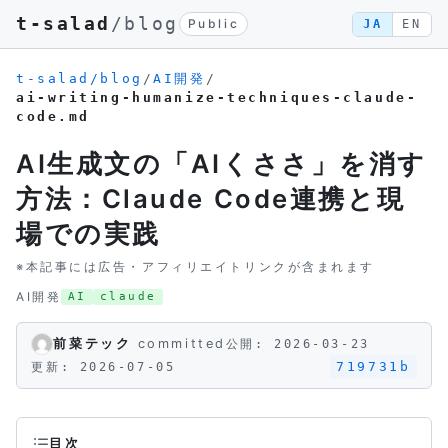
t-salad
/blog
Public
JA
EN
t-salad/blog
/
AI開発
/
ai-writing-humanize-techniques-claude-
code.md
AI生成文の「AIくささ」を消す
方法：Claude Code連携と現
場での実践
※本記事には広告・アフィリエイトリンクが含まれます
AI開発
AI
claude
前菜テック
committed
公開: 2026-03-23
719731b
更新: 2026-07-05
目次