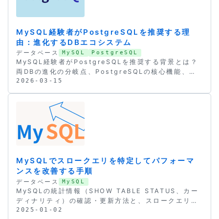
MySQL経験者がPostgreSQLを推奨する理
由：進化するDBエコシステム
データベース
MySQL
PostgreSQL
MySQL経験者がPostgreSQLを推奨する背景とは？
両DBの進化の分岐点、PostgreSQLの核心機能、学
2026-03-15
習コストとチューニングの注意点、そしてエンジニア
が取るべき適応戦略を、MySQLとの比較を交えなが
ら深く解説します。
MySQLでスロークエリを特定してパフォーマ
ンスを改善する手順
データベース
MySQL
MySQLの統計情報（SHOW TABLE STATUS、カー
ディナリティ）の確認・更新方法と、スロークエリの
2025-01-02
特定からインデックス最適化までパフォーマンス改善