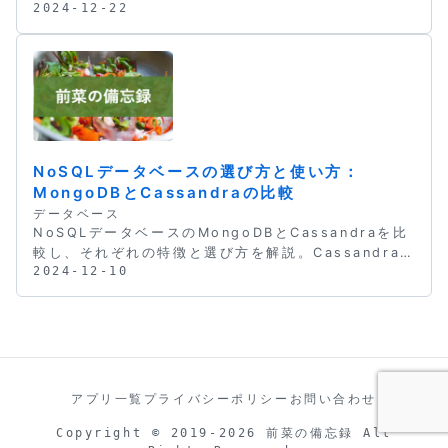
2024-12-22
ZONE句をはじめ、PostgreSQL・MySQL・
Amazon Redshiftそれぞれの変換方法と注意点をサ
ンプルつきで紹介します。
NoSQLデータベースの選び方と使い方：
MongoDBとCassandraの比較
データベース
NoSQLデータベースのMongoDBとCassandraを比
較し、それぞれの特徴と選び方を解説。Cassandra
2024-12-10
のパーティションキー設計・コンパクション戦略・
Consistency Levelなど、パフォーマンスチューニ
ングの勘所も紹介します。
アプリ一覧
プライバシーポリシー
お問い合わせ
Copyright © 2019-2026 前菜の備忘録 All