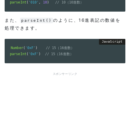
parseInt
(
'010'
,
10
)
// 10（10進数）
また、
のように、16進表記の数値を
parseInt()
処理できます。
Number
(
'0xF'
)
// 15（16進数）
parseInt
(
'0xF'
)
// 15（16進数）
スポンサーリンク