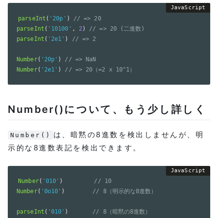
parseInt
(
'20p'
)
// => 20
parseInt
(
'10100'
,
2
)
// => 20 (二進数)
parseInt
(
'2e1'
)
// => 2
Number
(
'20p'
)
// => NaN
Number
(
'2e1'
)
// => 20（=2 x 10^1）
Number()について、もう少し詳しく
は、暗黙の8進数を検出しませんが、明
Number()
示的な8進数表記を検出できます。
Number
(
'010'
)
// 10
Number
(
'0o10'
)
// 8（明示的な8進数）
parseInt
(
'010'
)
// 8（暗黙の8進数）