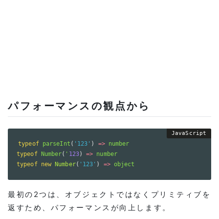
パフォーマンスの観点から
typeof
parseInt
(
'123'
)
=>
typeof
Number
(
'
123
)
=>
typeof
new
Number
(
'123'
)
=>
 object
最初の2つは、オブジェクトではなくプリミティブを
返すため、パフォーマンスが向上します。