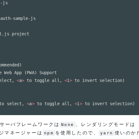
-js

auth-sample-js

.js project

ommended
)
e Web App 
(
PWA
)
 Support

elect, 
<
a
>
 to toggle all, 
<
i
>
 to invert selection
)
to select, 
<
a
>
 to toggle all, 
<
i
>
 to invert selection
)
サーバフレームワークは
、レンダリングモードは
None
ジマネージャーは
を使用したので、
使いのか
npm
yarn