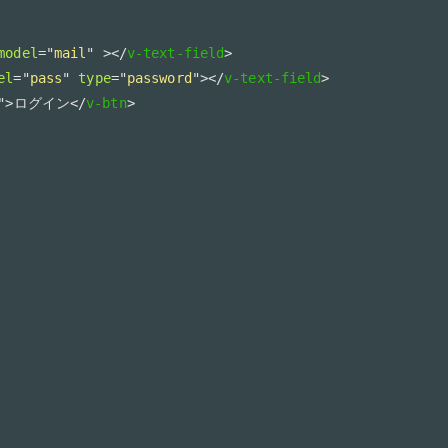
model
=
"
mail
"
>
</
v-text-field
>
el
=
"
pass
"
type
=
"
password
"
>
</
v-text-field
>
"
>
ログイン
</
v-btn
>