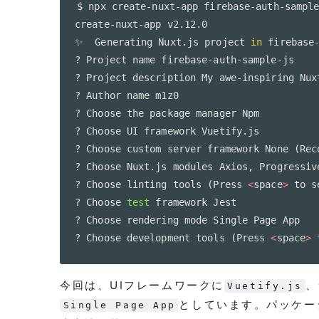
$ npx create-nuxt-app firebase-auth-sample
create-nuxt-app v2.12.0

✨  Generating Nuxt.js project 
in
 firebase-
? Project name firebase-auth-sample-js

? Project description My awe-inspiring Nuxt
? Author name m1z0

? Choose the package manager Npm

? Choose UI framework Vuetify.js

? Choose custom server framework None 
(
Rec
? Choose Nuxt.js modules Axios, Progressiv
? Choose linting tools 
(
Press 
<
space
>
 to s
? Choose 
test
 framework Jest

? Choose rendering mode Single Page App

? Choose development tools 
(
Press 
<
space
>
 
今回は、UIフレームワークに
、
Vuetify.js
としています。パッケー
Single Page App