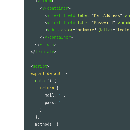
<
v-form
>
<
v-container
>
<
v-text-field
label
=
"
MailAddress
"
v-
<
v-text-field
label
=
"
Password
"
v-mod
<
v-btn
color
=
"
primary
"
@click
=
"
login
</
v-container
>
</
v-form
>
</
template
>
<
script
>
export
default
{
data
(
)
{
return
{
      mail
:
''
,
      pass
:
''
}
}
,
  methods
:
{