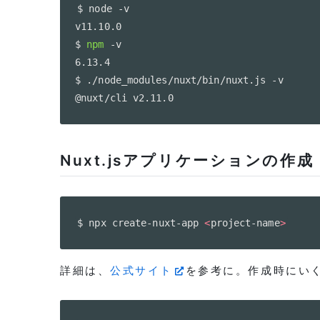
$ node -v

v11.10.0

$ 
npm
 -v

6.13.4

$ ./node_modules/nuxt/bin/nuxt.js -v

@nuxt/cli v2.11.0
Nuxt.jsアプリケーションの作成
$ npx create-nuxt-app 
<
project-name
>
詳細は、
公式サイト
を参考に。作成時にい