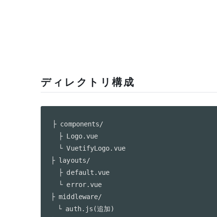
ディレクトリ構成
├ components/

  ├ Logo.vue

  └ VuetifyLogo.vue

├ layouts/

  ├ default.vue

  └ error.vue

├ middleware/

　└ auth.js(追加)
