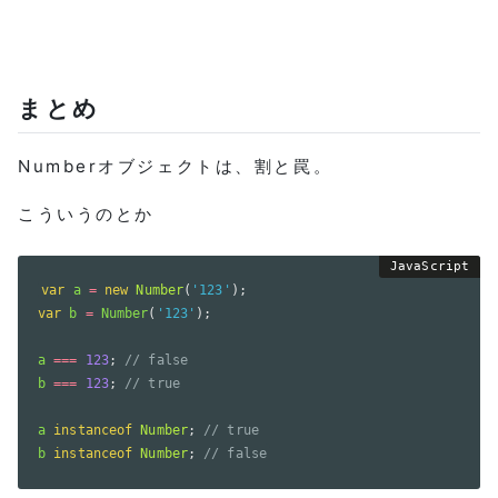
まとめ
Numberオブジェクトは、割と罠。
こういうのとか
var
 a 
=
new
Number
(
'123'
)
;
var
 b 
=
Number
(
'123'
)
;
a 
===
123
;
// false
b 
===
123
;
// true
a 
instanceof
Number
;
// true
b 
instanceof
Number
;
// false