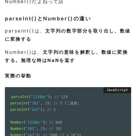
Number()だよねって話
parseInt()とNumber()の違い
parseInt()は、
文字列の数字部分を取り出し、数値
に変換する
Number()は、
文字列の意味を解釈し、数値に変換
する。無理な時はNaNを返す
実際の挙動
parseInt
(
"123Abc"
)
;
// 123
parseInt
(
"101"
,
2
)
;
// 5 (二進数）
parseInt
(
"2e3"
)
;
// 2
Number
(
"123Abc"
)
;
// NaN
Number
(
"101"
,
2
)
;
// 101
Number
(
"2e3"
)
;
// 2000 (2 x 10^3)