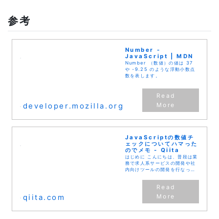
参考
Number -
JavaScript | MDN
Number （数値）の値は 37
や -9.25 のような浮動小数点
数を表します。
developer.mozilla.org
JavaScriptの数値チ
ェックについてハマった
のでメモ - Qiita
はじめに こんにちは、普段は業
務で求人系サービスの開発や社
内向けツールの開発を行なって
いる@taku-0728です。 今回
はJavaScriptの数値チェック
についてまとめました。 調べる
と多くの記事...
qiita.com