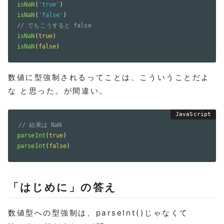
isNaN
(
'true'
)
isNaN
(
'false'
)
// でもこうすると false
isNaN
(
true
)
isNaN
(
false
)
数値に型強制されるってことは、こういうことだよ
な と思った。が間違い。
// 結果は NaN
parseInt
(
true
)
parseInt
(
false
)
「はじめに」の答え
数値型への型強制は、parseInt()じゃなくて