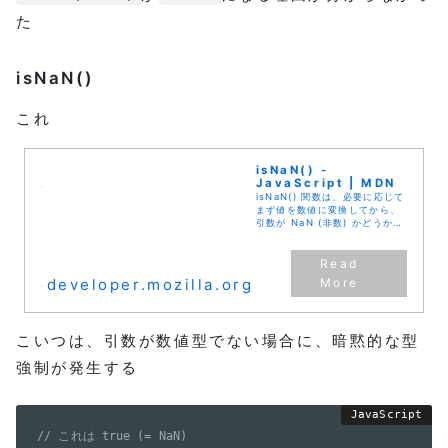
た
isNaN()
これ
isNaN() -
JavaScript | MDN
isNaN() 関数は、必要に応じて
まず値を数値に変換してから、
引数が NaN (非数) かどうかを
判定します。 isNaN() 関数内
の型変換は予想外の結果になる
ことがあるため、
Number.is...
developer.mozilla.org
こいつは、引数が数値型でない場合に、暗黙的な型
強制が発生する
// これは true (= NaN)