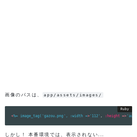
画像のパスは、
app/assets/images/
<
%= image_tag('gazou.png', :width =
>
'112'
,
:height
=
>
'aut
しかし！ 本番環境では、表示されない...