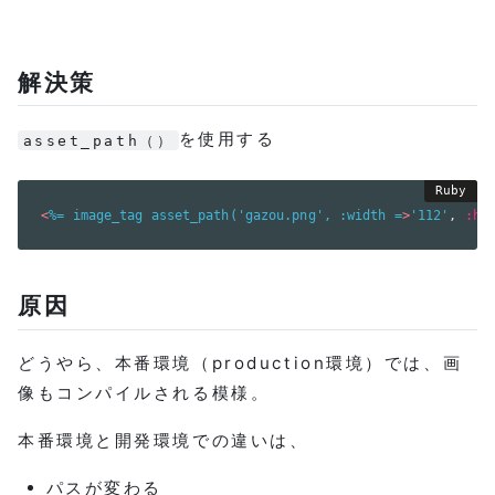
解決策
を使用する
asset_path（）
<
%= image_tag asset_path('gazou.png', :width =
>
'112'
,
:he
原因
どうやら、本番環境（production環境）では、画
像もコンパイルされる模様。
本番環境と開発環境での違いは、
パスが変わる