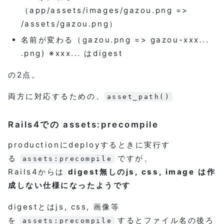
（app/assets/images/gazou.png =>
/assets/gazou.png）
名前が変わる（gazou.png => gazou-xxx...
.png) ※xxx... はdigest
の2点。
両方に対応するための、
asset_path()
Rails4での assets:precompile
productionにdeployするときに実行す
る
ですが、
assets:precompile
Rails4からは
digest無しのjs, css, image は作
成しない仕様になったようです
digestとはjs, css, 画像等
を
するとファイル名の後ろ
assets:precompile