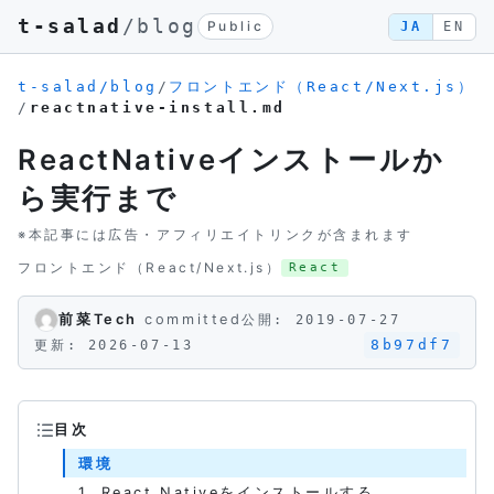
t-salad
/blog
Public
JA
EN
t-salad/blog
/
フロントエンド（React/Next.js）
/
reactnative-install.md
ReactNativeインストールか
ら実行まで
※本記事には広告・アフィリエイトリンクが含まれます
フロントエンド（React/Next.js）
React
前菜Tech
committed
公開: 2019-07-27
8b97df7
更新: 2026-07-13
目次
環境
1. React Nativeをインストールする