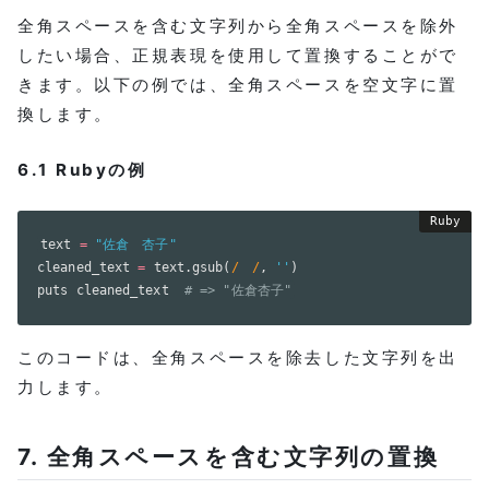
全角スペースを含む文字列から全角スペースを除外
したい場合、正規表現を使用して置換することがで
きます。以下の例では、全角スペースを空文字に置
換します。
6.1 Rubyの例
text 
=
"佐倉　杏子"
cleaned_text 
=
 text
.
gsub
(
/　/
,
''
)
puts cleaned_text  
# => "佐倉杏子"
このコードは、全角スペースを除去した文字列を出
力します。
7. 全角スペースを含む文字列の置換