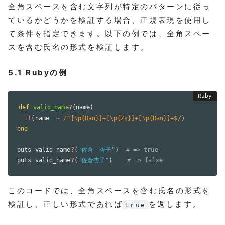
全角スペースを含む文字列が特定のパターンに従っ
ているかどうかを検証する場合、正規表現を使用し
て条件を指定できます。以下の例では、全角スペー
スを含む氏名の形式を検証します。
5.1 Rubyの例
def
valid_name
?
(
name
)
!
!
(
name 
=
~
/^[\p{Han}]+[\p{Zs}]+[\p{Han}]+$/
)
end
puts valid_name
?
(
"佐倉　杏子"
)
# => true
puts valid_name
?
(
"佐倉杏子"
)
# => false
このコードでは、全角スペースを含む氏名の形式を
検証し、正しい形式であれば
を返します。
true