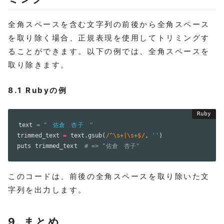
全角スペースを含む文字列の前後から全角スペース
を取り除く場合、正規表現を使用してトリミングす
ることができます。以下の例では、全角スペースを
取り除きます。
8.1 Rubyの例
text 
=
"　佐倉　杏子　"
trimmed_text 
=
 text
.
gsub
(
/^\s+|\s+$/
,
''
)
puts trimmed_text  
# => "佐倉　杏子"
このコードは、前後の全角スペースを取り除いた文
字列を出力します。
9. まとめ