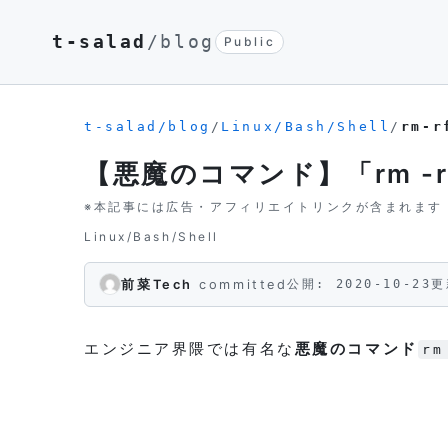
t-salad
/blog
Public
t-salad/blog
/
Linux/Bash/Shell
/
rm-r
【悪魔のコマンド】「rm -rf
※本記事には広告・アフィリエイトリンクが含まれます
Linux/Bash/Shell
前菜Tech
committed
公開: 2020-10-23
更
エンジニア界隈では有名な
悪魔のコマンド
rm