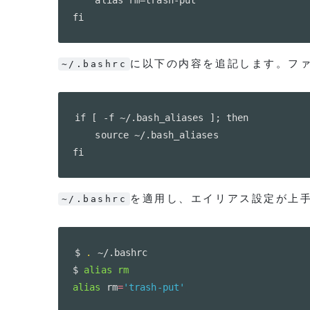
fi
に以下の内容を追記します。フ
~/.bashrc
if [ -f ~/.bash_aliases ]; then

    source ~/.bash_aliases

fi
を適用し、エイリアス設定が上
~/.bashrc
$ 
.
 ~/.bashrc

$ 
alias
rm
alias
 rm
=
'trash-put'