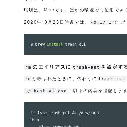
環境は、Macです。ほかの環境でも使用でき
2020年10月23日時点では、
でし
v0.17.1
$ brew 
install
 trash-cli
のエイリアスに
を設定す
rm
trash-put
が呼ばれたときに、代わりに
rm
trash-put
に以下の内容を追記しま
~/.bash_aliase
if type trash-put &> /dev/null

then

    alias rm=trash-put
