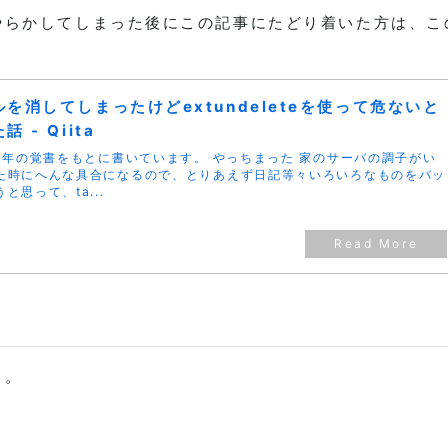
やらかしてしまった後にこの記事にたどり着いた方は、こ
を消してしまったけどextundeleteを使って危ないと
 - Qiita
4年の覚書をもとに書いています。 やっちまった 家のサーバの調子がい
た時にへんな具合になるので、とりあえず日記等々いろいろなものをバッ
と思って、ta...
ド。