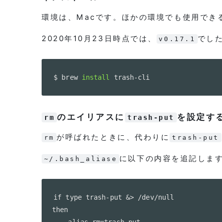
環境は、Macです。ほかの環境でも使用でき
2020年10月23日時点では、
でし
v0.17.1
$ brew 
install
 trash-cli
のエイリアスに
を設定す
rm
trash-put
が呼ばれたときに、代わりに
rm
trash-put
に以下の内容を追記しま
~/.bash_aliase
if type trash-put &> /dev/null

then

    alias rm=trash-put
