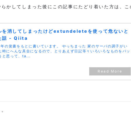
やらかしてしまった後にこの記事にたどり着いた方は、こ
を消してしまったけどextundeleteを使って危ないと
 - Qiita
4年の覚書をもとに書いています。 やっちまった 家のサーバの調子がい
た時にへんな具合になるので、とりあえず日記等々いろいろなものをバッ
と思って、ta...
ド。