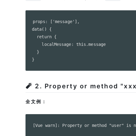
props: ['message'],

data() {

  return {

    localMessage: this.message

  }

🧨 2. Property or method "xxx
全文例：