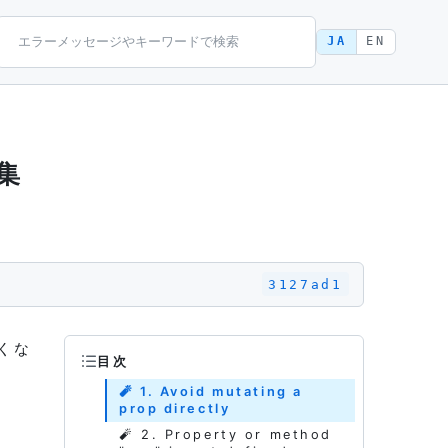
JA
EN
集
3127ad1
くな
目次
🧨 1. Avoid mutating a
prop directly
🧨 2. Property or method