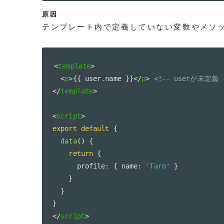
原因
テンプレート内で定義していない変数やメソ
<
template
>
<
p
>
{{ user.name }}
</
p
>
<!-- userが未定義 
</
template
>
<
script
>
export
default
{
data
(
)
{
return
{
      profile
:
{
 name
:
'Taro'
}
}
}
}
</
script
>