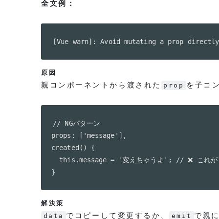
全文例：
[Vue warn]: Avoid mutating a prop directl
原因
親コンポーネントから渡された
を子コ
prop
// NGパターン

props: ['message'],

created() {

  this.message = '変えちゃうよ'; // ❌ これ
解決策
でコピーして変更するか、
で親
data
emit