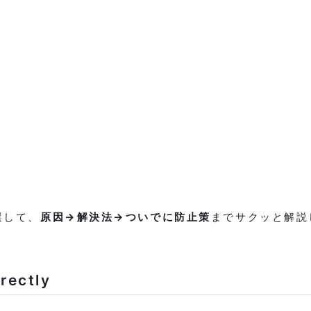
選して、
原因→解決法→ついでに防止策
までサクッと解説
irectly