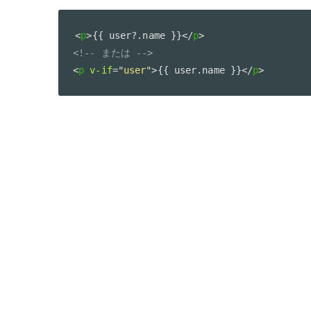
<
p
>
{{ user?.name }}
</
p
>
<!-- または -->
<
p
v-if
=
"
user
"
>
{{ user.name }}
</
p
>