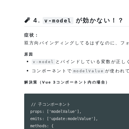
🧨 4.
が効かない！？
v-model
症状：
双方向バインディングしてるはずなのに、フ
原因
とバインドしている変数が正し
v-model
コンポーネントで
が使われて
modelValue
解決策（Vue 3コンポーネント内の場合）
// 子コンポーネント

props: ['modelValue'],

emits: ['update:modelValue'],

methods: {
